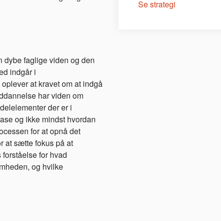
Se strategi
en dybe faglige viden og den
ed indgår i
plever at kravet om at indgå
s uddannelse har viden om
delelementer der er i
fase og ikke mindst hvordan
rocessen for at opnå det
r at sætte fokus på at
 forståelse for hvad
somheden, og hvilke