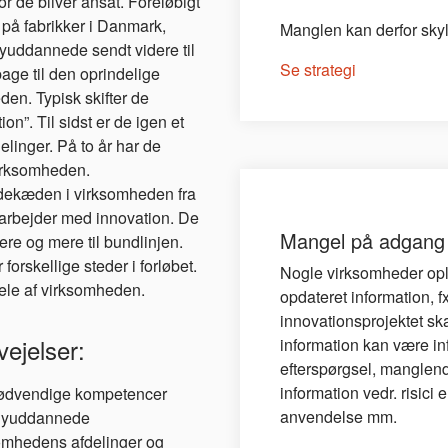
or de bliver ansat. Foreløbigt
på fabrikker i Danmark,
Manglen kan derfor skyl
 nyuddannede sendt videre til
Se strategi
bage til den oprindelige
den. Typisk skifter de
n”. Til sidst er de igen et
linger. På to år har de
irksomheden.
fødekæden i virksomheden fra
 arbejder med innovation. De
Mangel på adgang t
e og mere til bundlinjen.
rskellige steder i forløbet.
Nogle virksomheder opl
dele af virksomheden.
opdateret information, f
innovationsprojektet sk
vejelser:
information kan være i
efterspørgsel, manglend
information vedr. risici 
 nødvendige kompetencer
anvendelse mm.
 nyuddannede
omhedens afdelinger og