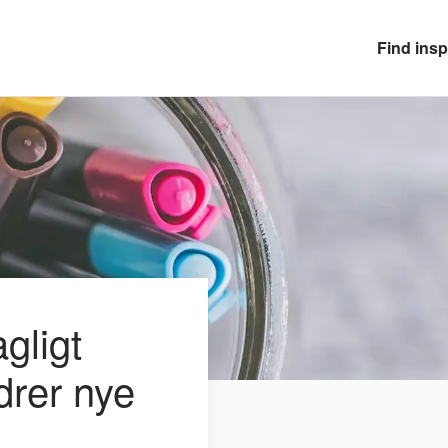
Find insp
gligt
drer nye