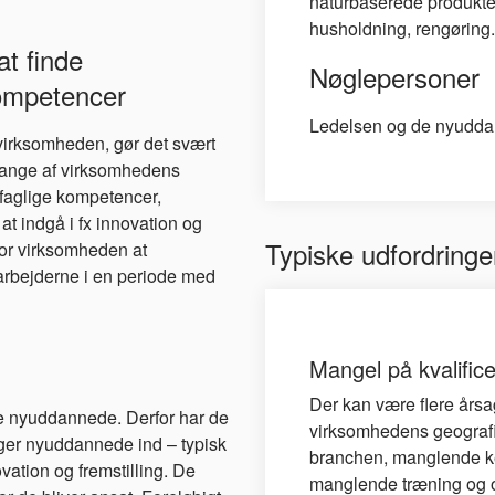
naturbaserede produkte
husholdning, rengøring.
at finde
Nøglepersoner
ompetencer
Ledelsen og de nyudda
 virksomheden, gør det svært
l mange af virksomhedens
rfaglige kompetencer,
at indgå i fx innovation og
Typiske udfordringe
for virksomheden at
rbejderne i en periode med
Mangel på kvalifice
Der kan være flere årsag
de nyuddannede. Derfor har de
virksomhedens geografi
ger nyuddannede ind – typisk
branchen, manglende ke
vation og fremstilling. De
manglende træning og o