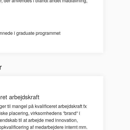
r, der anvendes i blandt andet madlavning,
nnede i graduate programmet
r
ret arbejdskraft
er til mangel på kvalificeret arbejdskraft fx
ske placering, virksomhedens ”brand” i
ndskab til at arbejde med innovation,
pkvalificering af medarbejdere internt mm.