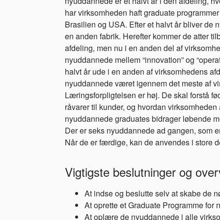
nyuddannede er et halvt år i den afdeling, hv
har virksomheden haft graduate programmer 
Brasilien og USA. Efter et halvt år bliver de
en anden fabrik. Herefter kommer de atter til
afdeling, men nu i en anden del af virksomhe
nyuddannede mellem “innovation” og “operatio
halvt år ude i en anden af virksomhedens afde
nyuddannede været igennem det meste af v
Læringsforpligtelsen er høj. De skal forstå 
råvarer til kunder, og hvordan virksomheden
nyuddannede graduates bidrager løbende mer
Der er seks nyuddannede ad gangen, som er fo
Når de er færdige, kan de anvendes i store 
Vigtigste beslutninger og over
At indse og beslutte selv at skabe de
At oprette et Graduate Programme for
At oplære de nyuddannede i alle virks