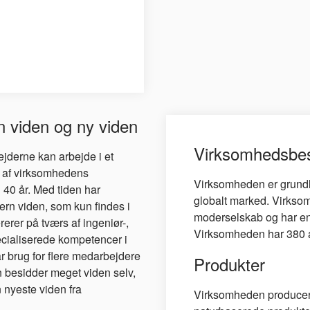
rn viden og ny viden
Virksomhedsbes
jderne kan arbejde i et
 af virksomhedens
Virksomheden er grundla
40 år. Med tiden har
globalt marked. Virksomh
ern viden, som kun findes i
moderselskab og har en 
rer på tværs af ingeniør-,
Virksomheden har 380 a
ecialiserede kompetencer i
 brug for flere medarbejdere
Produkter
 besidder meget viden selv,
n nyeste viden fra
Virksomheden producere